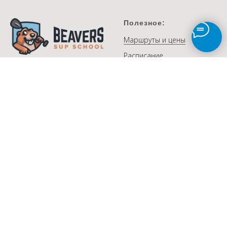
Полезное:
Маршруты и цены
Расписание
Корпоративы
на сапе
Пользовательское
соглашение
© Beavers SUP school ™
Договор оферты
2015 - 2026
ИП Черненко И.А.
Политика
SUP
schoolSPB@gmail.com
конфиденциальности
+ 7 (911) 166 71 73
Контакты
сап в Питере:
сап загородом:
Каменный остров
Река Оредеж и каньоны
Спас на Крови
Вуокса и Церковь на
острове