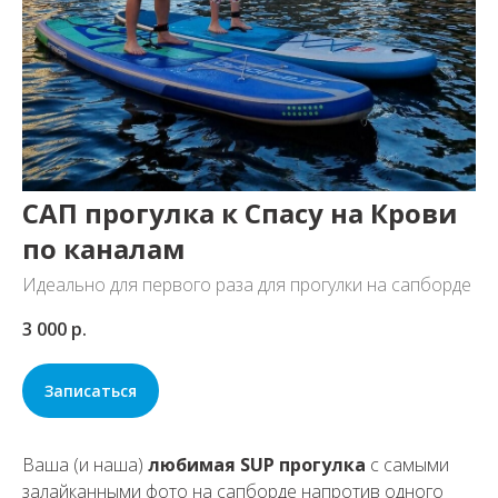
САП прогулка к Спасу на Крови
по каналам
Идеально для первого раза для прогулки на сапборде
3 000
р.
Записаться
Ваша (и наша)
любимая SUP прогулка
с самыми
залайканными фото на сапборде напротив одного