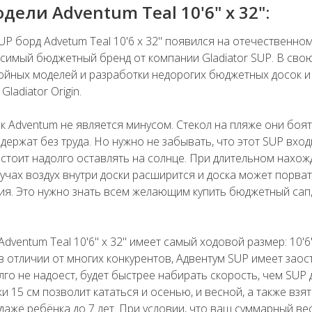
ели Adventum Teal 10'6" x 32":
UP борд Advetum Teal 10'6 x 32" появился на отечественно
исимый бюджетный бренд от компании Gladiator SUP. В свою
ойных моделей и разработки недорогих бюджетных досок и
ladiator Origin.
 Adventum не является минусом. Стекол на пляже они боят
ыдержат без труда. Но нужно не забывать, что этот SUP вхо
 стоит надолго оставлять на солнце. При длительном нахож
учах воздух внутри доски расширится и доска может порват
ия. Это нужно знать всем желающим купить бюджетный сап,
Adventum Teal 10'6" x 32" имеет самый ходовой размер: 10'6"
в отличии от многих конкурентов, Адвентум SUP имеет заос
олго не надоест, будет быстрее набирать скорость, чем SUP
и 15 см позволит кататься и осенью, и весной, а также взя
даже ребёнка до 7 лет. При условии, что ваш суммарный в