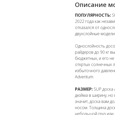
Описание мод
ПОПУЛЯРНОСТЬ:
S
2022 года как незав
отказался от односл
двухслойные модели G
Однослойность досок
райдеров до 90 кг в
бюджетных, и его не
откртых солнечных л
избыточного давлен
Adventum.
РАЗМЕР:
SUP доска 
дюйма в ширину, но 
значит, доска вам д
носом. Толщина доск
небольшой груз или 