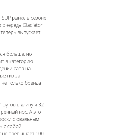
м SUP рынке в сезоне
 очередь Gladiator
 теперь выпускает
ся больше, но
дит в категорию
дении сапа на
ься из-за
 не только бренда
 футов в длину и 32"
тренный нос. А это
 доски с овальным
ть с собой
ес не превышает 100