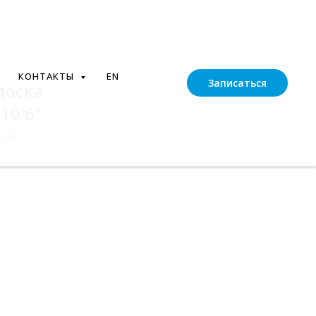
КОНТАКТЫ
EN
Записаться
доска
10'6"
ьная