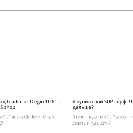
д Gladiator Origin 10'6"​ |
Я купил свой SUP сёрф. Ч
S shop
дальше?
 SUP доска Gladiator Origin
Я купил надувную SUP доску. Ч
2"​
делать и куда идти?