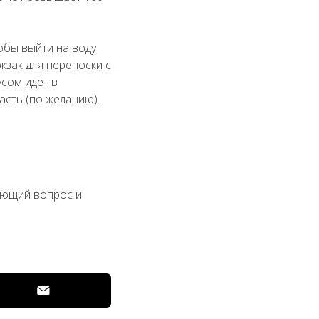
обы выйти на воду
кзак для переноски с
усом идёт в
асть (по желанию).
ующий вопрос и