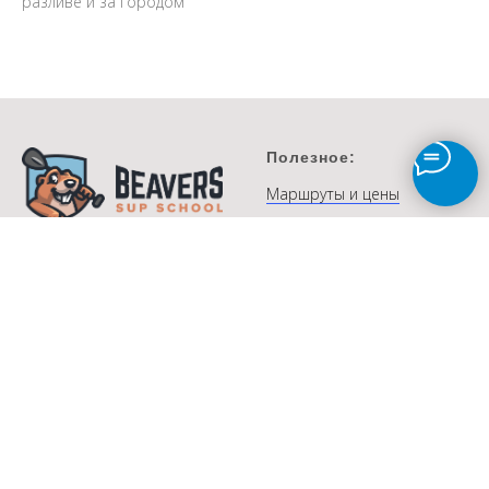
разливе и за городом
Полезное:
Маршруты и цены
Расписание
Корпоративы
на сапе
Пользовательское
соглашение
© Beavers SUP school ™
Договор оферты
2015 - 2026
ИП Черненко И.А.
Политика
SUP
schoolSPB@gmail.com
конфиденциальности
+ 7 (911) 166 71 73
Контакты